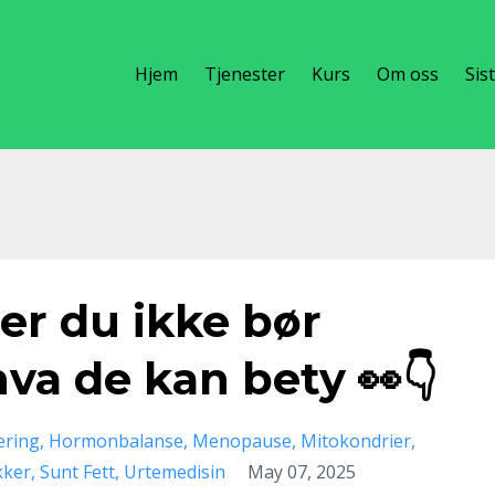
Hjem
Tjenester
Kurs
Om oss
Sis
er du ikke bør
hva de kan bety 👀👇
æring
Hormonbalanse
Menopause
Mitokondrier
kker
Sunt Fett
Urtemedisin
May 07, 2025