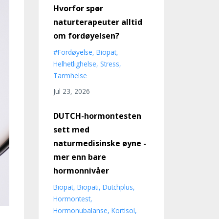
Hvorfor spør
naturterapeuter alltid
om fordøyelsen?
#fordøyelse
Biopat
Helhetlighelse
Stress
Tarmhelse
Jul 23, 2026
DUTCH-hormontesten
sett med
naturmedisinske øyne -
mer enn bare
hormonnivåer
Biopat
Biopati
Dutchplus
Hormontest
Hormonubalanse
Kortisol