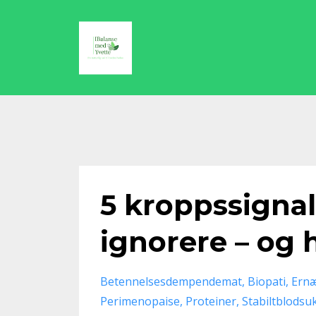
5 kroppssignal
ignorere – og 
Betennelsesdempendemat
Biopati
Ern
Perimenopaise
Proteiner
Stabiltblodsu