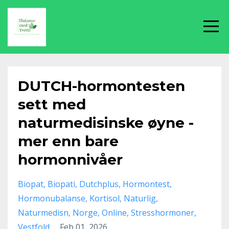
DUTCH-hormontesten
sett med
naturmedisinske øyne -
mer enn bare
hormonnivåer
Biopat
Biopati
Dutchplus
Hormontest
Hormonubalanse
Kortisol
Naturlig
Naturmedisn
Norge
Online
Stresshormoner
Vestfold
Feb 01, 2026