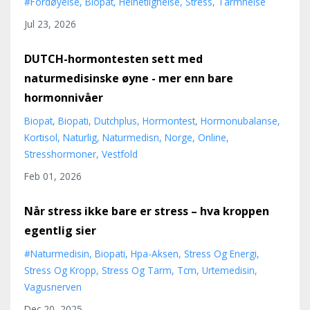
#fordøyelse
Biopat
Helhetlighelse
Stress
Tarmhelse
Jul 23, 2026
DUTCH-hormontesten sett med
naturmedisinske øyne - mer enn bare
hormonnivåer
Biopat
Biopati
Dutchplus
Hormontest
Hormonubalanse
Kortisol
Naturlig
Naturmedisn
Norge
Online
Stresshormoner
Vestfold
Feb 01, 2026
Når stress ikke bare er stress – hva kroppen
egentlig sier
#naturmedisin
Biopati
Hpa-Aksen
Stress Og Energi
Stress Og Kropp
Stress Og Tarm
Tcm
Urtemedisin
Vagusnerven
Dec 20, 2025