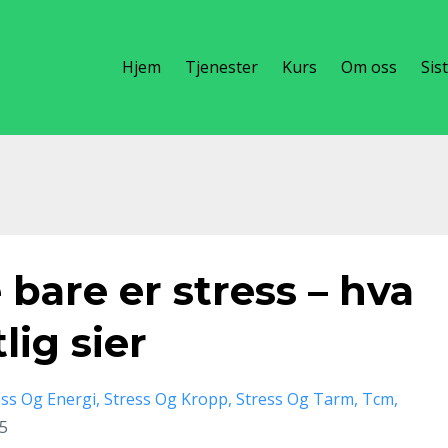
Hjem
Tjenester
Kurs
Om oss
Sis
 bare er stress – hva
ig sier
ess Og Energi
Stress Og Kropp
Stress Og Tarm
Tcm
25