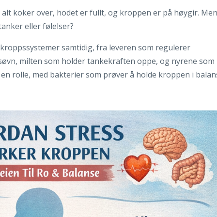
at alt koker over, hodet er fullt, og kroppen er på høygir. Me
anker eller følelser?
re kroppssystemer samtidig, fra leveren som regulerer
og søvn, milten som holder tankekraften oppe, og nyrene som
er en rolle, med bakterier som prøver å holde kroppen i bala