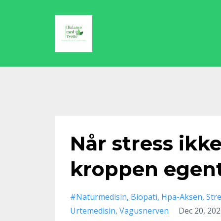
Når stress ikke
kroppen egentl
#naturmedisin
Biopati
Hpa-Aksen
Str
Urtemedisin
Vagusnerven
Dec 20, 20