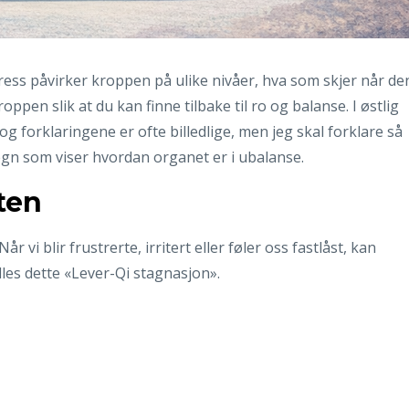
tress påvirker kroppen på ulike nivåer, hva som skjer når de
roppen slik at du kan finne tilbake til ro og balanse. I østlig
 og forklaringene er ofte billedlige, men jeg skal forklare så
tegn som viser hvordan organet er i ubalanse.
ten
 vi blir frustrerte, irritert eller føler oss fastlåst, kan
alles dette «Lever-Qi stagnasjon».