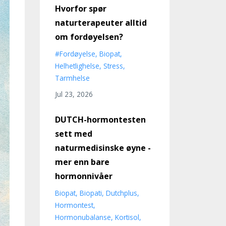
Hvorfor spør
naturterapeuter alltid
om fordøyelsen?
#fordøyelse
Biopat
Helhetlighelse
Stress
Tarmhelse
Jul 23, 2026
DUTCH-hormontesten
sett med
naturmedisinske øyne -
mer enn bare
hormonnivåer
Biopat
Biopati
Dutchplus
Hormontest
Hormonubalanse
Kortisol