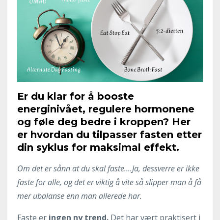
Er
du
klar
for
å
booste
energinivået,
regulere
hormonene
og
føle
deg
bedre
i
kroppen?
Her
er
hvordan
du
tilpasser
fasten
etter
din
syklus
for
maksimal
effekt.
Om det er sånn at du skal faste....
Ja, dessverre er ikke
faste for alle, og det er viktig å vite så slipper man å få
mer ubalanse enn man allerede har.
Faste er
ingen ny trend.
Det har vært praktisert i