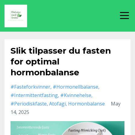
Slik tilpasser du fasten
for optimal
hormonbalanse
#fasteforkvinner
#hormonellbalanse
#intermittentfasting
#kvinnehelse
#periodiskfaste
Atofagi
Hormonbalanse
May
14, 2025