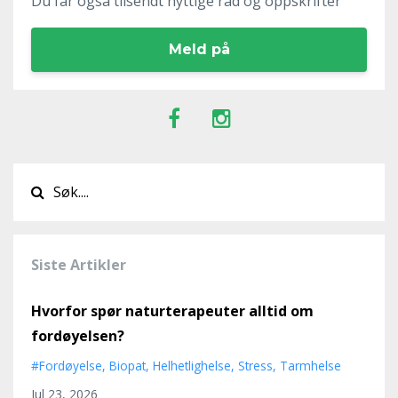
Du får også tilsendt nyttige råd og oppskrifter
Meld på
Siste Artikler
Hvorfor spør naturterapeuter alltid om
fordøyelsen?
#fordøyelse
Biopat
Helhetlighelse
Stress
Tarmhelse
Jul 23, 2026