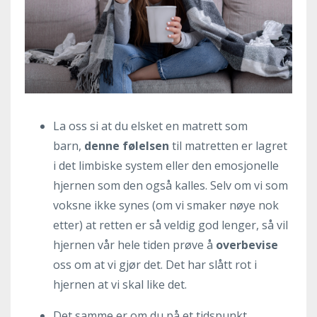
La oss si at du elsket en matrett som
barn,
denne følelsen
til matretten er lagret
i det limbiske system eller den emosjonelle
hjernen som den også kalles. Selv om vi som
voksne ikke synes (om vi smaker nøye nok
etter) at retten er så veldig god lenger, så vil
hjernen vår hele tiden prøve å
overbevise
oss om at vi gjør det. Det har slått rot i
hjernen at vi skal like det.
Det samme er om du på et tidspunkt