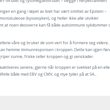
arr-viruset og cytomegaloviruset – begge i herpesfamilien.
gen en gang i løpet av livet har vært smittet av Epstein –
r monokuleose (kyssesyken), og heller ikke alle utvikler
jent at noen dessverre kan få både autoimmune sykdommer 
llene våre og bruker de som vert for å formere seg videre,
kan hemme immunresponsen i kroppen. Dette kan igjen før
griper sunne, friske celler kroppen og gi senskader.
 reaktiveres senere, gjerne når kroppen er svekket på en elle
ilfelle både med EBV og CMV, og mye tyder på at SA...