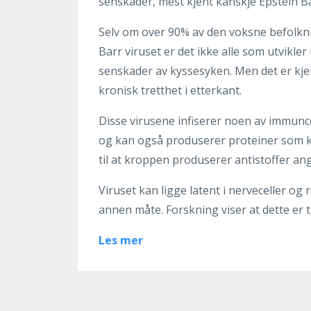
senskader, mest kjent kanskje Epstein B
Selv om over 90% av den voksne befolknin
Barr viruset er det ikke alle som utvikle
senskader av kyssesyken. Men det er k
kronisk tretthet i etterkant.
Disse virusene infiserer noen av immunce
og kan også produserer proteiner som 
til at kroppen produserer antistoffer an
Viruset kan ligge latent i nerveceller og
annen måte. Forskning viser at dette er t
Les mer