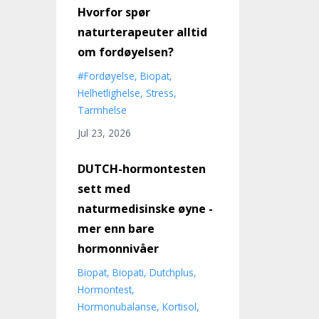
Hvorfor spør
naturterapeuter alltid
om fordøyelsen?
#fordøyelse
Biopat
Helhetlighelse
Stress
Tarmhelse
Jul 23, 2026
DUTCH-hormontesten
sett med
naturmedisinske øyne -
mer enn bare
hormonnivåer
Biopat
Biopati
Dutchplus
Hormontest
Hormonubalanse
Kortisol