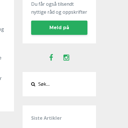
Du får også tilsendt
nyttige råd og oppskrifter
Meld på
og
e
r
Siste Artikler