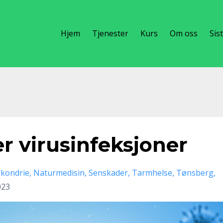
Hjem
Tjenester
Kurs
Om oss
Sis
r virusinfeksjoner
kondrie
Naturmedisin
Senskader
Tarmhelse
Tønsberg
023