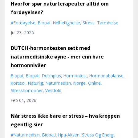
Hvorfor spør naturterapeuter alltid om
fordøyelsen?
#fordøyelse
Biopat
Helhetlighelse
Stress
Tarmhelse
Jul 23, 2026
DUTCH-hormontesten sett med
naturmedisinske øyne - mer enn bare
hormonnivåer
Biopat
Biopati
Dutchplus
Hormontest
Hormonubalanse
Kortisol
Naturlig
Naturmedisn
Norge
Online
Stresshormoner
Vestfold
Feb 01, 2026
Når stress ikke bare er stress – hva kroppen
egentlig sier
#naturmedisin
Biopati
Hpa-Aksen
Stress Og Energi