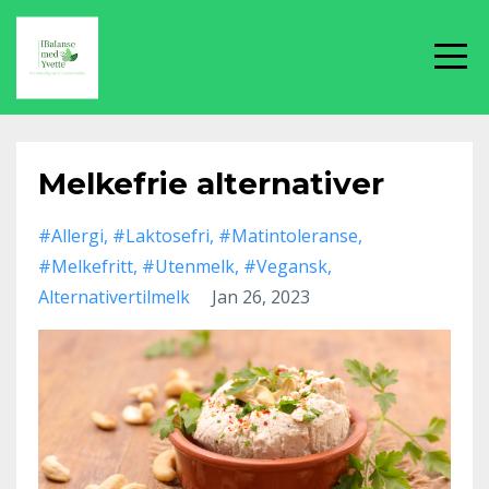
Melkefrie alternativer
#allergi
#laktosefri
#matintoleranse
#melkefritt
#utenmelk
#vegansk
Alternativertilmelk
Jan 26, 2023