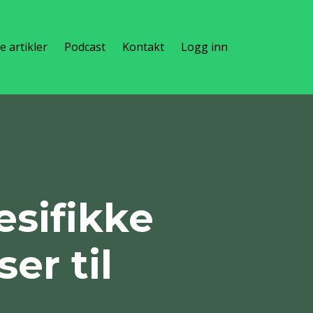
te artikler
Podcast
Kontakt
Logg inn
sifikke
er til