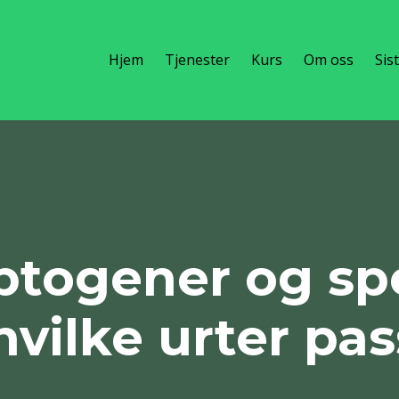
Hjem
Tjenester
Kurs
Om oss
Sis
togener og spe
hvilke urter pass