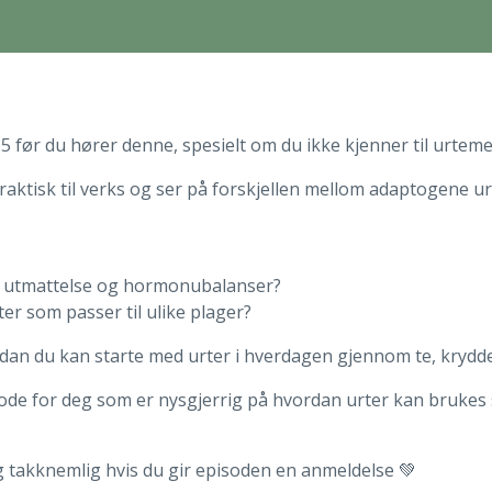
 før du hører denne, spesielt om du ikke kjenner til urtemed
raktisk til verks og ser på forskjellen mellom adaptogene u
, utmattelse og hormonubalanser?
er som passer til ulike plager?
rdan du kan starte med urter i hverdagen gjennom te, krydder
sode for deg som er nysgjerrig på hvordan urter kan brukes
ig takknemlig hvis du gir episoden en anmeldelse 💚