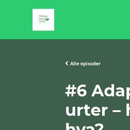
Alle episoder
#6 Adap
urter – 
hva?