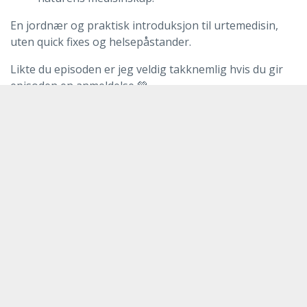
En jordnær og praktisk introduksjon til urtemedisin,
uten quick fixes og helsepåstander.
Likte du episoden er jeg veldig takknemlig hvis du gir
episoden en anmeldelse 💚
Jeg deler mange nyttige råd, tips og oppskrifter daglig
på sosiale medier:
https://www.instagram.com/ibalansemedyvette
https://www.facebook.com/Ibalansemedyvette/
Se mine tjenester:
https://www.ibalansemedyvette.no/
© 2026 IBalanse Naturmedisinske AS