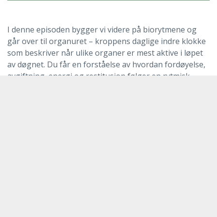
I denne episoden bygger vi videre på biorytmene og
går over til organuret – kroppens daglige indre klokke
som beskriver når ulike organer er mest aktive i løpet
av døgnet. Du får en forståelse av hvordan fordøyelse,
avgiftning, energi og restitusjon følger en rytmisk
syklus gjennom dagen.
Vi ser på hvordan du kan bruke denne kunnskapen til å
støtte kroppen mer naturlig, få bedre fordøyelse, mer
energi og en mer stabil døgnrytme. Dette er en
praktisk episode som gir deg konkrete innsikter du kan
bruke direkte i hverdagen.
Denne episoden er direkte knyttet til episode 2.
Anbefaler derfor å lytte til den først.